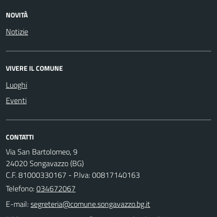
NOVITÀ
Notizie
VIVERE IL COMUNE
Luoghi
Eventi
CONTATTI
Via San Bartolomeo, 9
24020 Songavazzo (BG)
C.F. 81000330167 - P.Iva: 00817140163
Telefono:
034672067
E-mail: