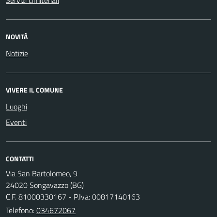
Servizi cimiteriali
NOVITÀ
Notizie
VIVERE IL COMUNE
Luoghi
Eventi
CONTATTI
Via San Bartolomeo, 9
24020 Songavazzo (BG)
C.F. 81000330167 - P.Iva: 00817140163
Telefono:
034672067