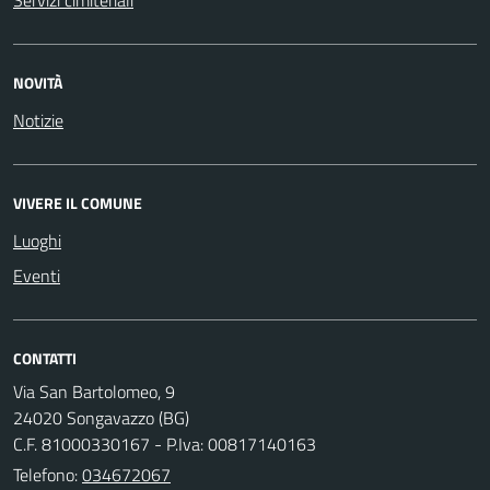
Servizi cimiteriali
NOVITÀ
Notizie
VIVERE IL COMUNE
Luoghi
Eventi
CONTATTI
Via San Bartolomeo, 9
24020 Songavazzo (BG)
C.F. 81000330167 - P.Iva: 00817140163
Telefono:
034672067